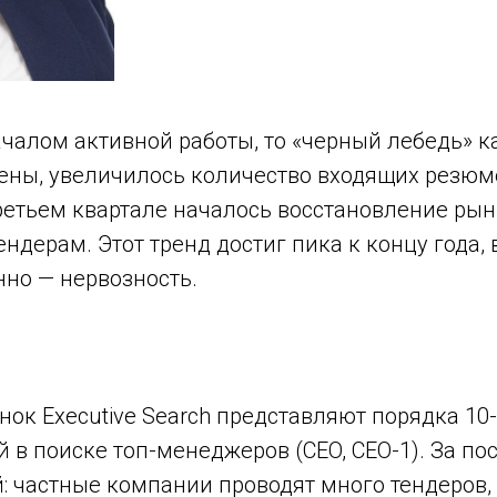
ачалом активной работы, то «черный лебедь» к
ены, увеличилось количество входящих резюме,
етьем квартале началось восстановление рын
ндерам. Этот тренд достиг пика к концу года, 
но — нервозность.
ок Executive Search представляют порядка 10
 в поиске топ-менеджеров (CEO, CEO-1). За по
й: частные компании проводят много тендеров,