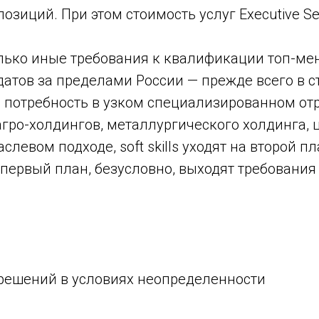
озиций. При этом стоимость услуг Executive S
лько иные требования к квалификации топ-мен
атов за пределами России — прежде всего в ст
ь потребность в узком специализированном от
агро-холдингов, металлургического холдинга,
вом подходе, soft skills уходят на второй пла
а первый план, безусловно, выходят требован
 решений в условиях неопределенности