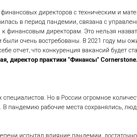
 финансовых директоров с техническим и мат
вилась в период пандемии, связана с управл
м к финансовым директорам. Это нельзя назв
 они были очень востребованы. В 2021 году мы 
себе отчет, что конкуренция вакансий будет ст
ая, директор практики "Финансы" Cornerstone
х специалистов. Но в России огромное колич
. В пандемию рабочие места сохранялись, люд
епени испытал влияние пандемии, достаточно