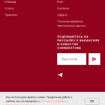
Команда
Блог
Услуги
Контакты
Практики
Оферта
Политика обработк
и
персональных данных
ПОДПИШИТЕСЬ НА
РАССЫЛКУ О ВАКАНСИЯХ
И НОВОСТЯХ
CORNERSTONE
© 2026 Cornerstone
Мы используем файлы cookie. Продолжив работу с
OK
сайтом, вы соглашаетесь с
Политикой обработки