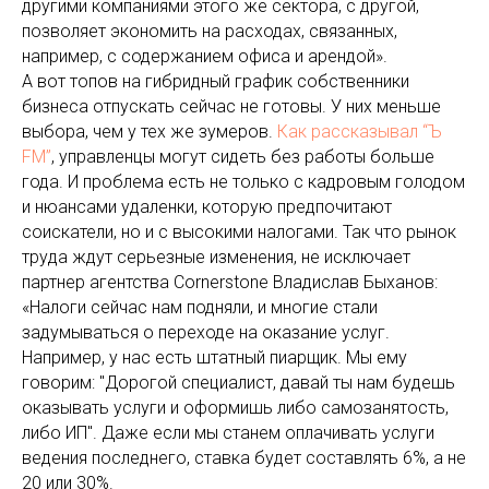
другими компаниями этого же сектора, с другой,
позволяет экономить на расходах, связанных,
например, с содержанием офиса и арендой».
А вот топов на гибридный график собственники
бизнеса отпускать сейчас не готовы. У них меньше
выбора, чем у тех же зумеров.
Как рассказывал “Ъ
FM”
, управленцы могут сидеть без работы больше
года. И проблема есть не только с кадровым голодом
и нюансами удаленки, которую предпочитают
соискатели, но и с высокими налогами. Так что рынок
труда ждут серьезные изменения, не исключает
партнер агентства Cornerstone Владислав Быханов:
«Налоги сейчас нам подняли, и многие стали
задумываться о переходе на оказание услуг.
Например, у нас есть штатный пиарщик. Мы ему
говорим: "Дорогой специалист, давай ты нам будешь
оказывать услуги и оформишь либо самозанятость,
либо ИП". Даже если мы станем оплачивать услуги
ведения последнего, ставка будет составлять 6%, а не
20 или 30%.